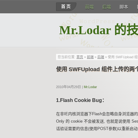
首页
前端
后端
脚本
Mr.Lodar 
您当前位置:
首页
»
前端
»
后端
» 使用 SWFUploa
使用 SWFUpload 组件上传的
2010年04月29日 |
Mr.Lodar
1.Flash Cookie Bug：
在非IE内核浏览器下Flash会忽略自身浏览器的所有 c
Only 的 cookie 不会被发送, 也就是说使
话验证需要的信息(使用POST参数)以重新启