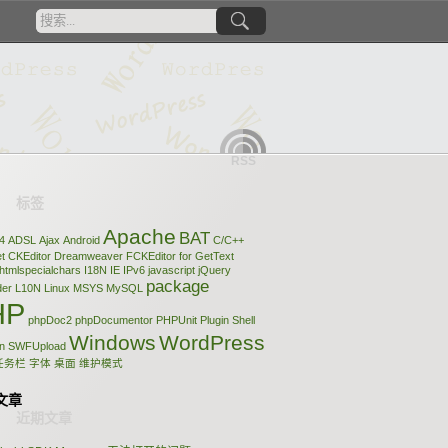
RSS
Apache
BAT
4
ADSL
Ajax
Android
C/C++
t
CKEditor
Dreamweaver
FCKEditor
for
GetText
htmlspecialchars
I18N
IE
IPv6
javascript
jQuery
package
der
L10N
Linux
MSYS
MySQL
HP
phpDoc2
phpDocumentor
PHPUnit
Plugin
Shell
Windows
WordPress
n
SWFUpload
任务栏
字体
桌面
维护模式
文章