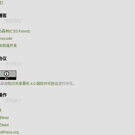
题
》
博客
S森林(CSS Forest)
acecode
EB前端开发
协议
品采用
知识共享署名 4.0 国际许可协议
进行许可。
操作
录
feed
feed
dPress.org