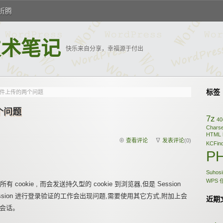
折腾
的技术笔记
快乐来自分享，幸福源于付出
标签
d 组件上传的两个问题
两个问题
7z
40
Charse
HTML
⊕
查看评论
∇
发表评论
(0)
KCFin
P
Suhosi
WPS
ookie , 而会发送持久型的 cookie 到浏览器,但是 Session
用 Session 进行登录验证的工作会出现问题,需要使用其它方式,附加上会
近期
动会话。