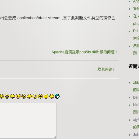
An
集成
在 
e)会变成 application/otcet-stream ,基于此判断文件类型的操作会
ph
PH
为
启用
Apache崩溃提示php5ts.dll出错的问题
»
题
近期
发表评论？
zh
的
bel
bio
题
xjy
的
Jo