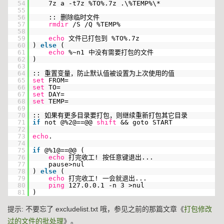
54
7z a -t7z %TO%.7z .\%TEMP%\*
55
56
:: 删除临时文件
57
rmdir
/S /Q %TEMP%
58
59
echo
文件已打包到 %TO%.7z
60
)
else
(
61
echo
%~n1 中没有需要打包的文件
62
)
63
64
:: 重置变量，防止默认值被设置为上次使用的值
65
set
FROM=
66
set
TO=
67
set
DAY=
68
set
TEMP=
69
70
:: 如果有更多目录要打包，则继续重新打包其它目录
71
if
not @%2@==@@
shift
&& goto START
72
73
echo
.
74
75
if
@%1@==@@ (
76
echo
打完收工! 按任意键退出...
77
pause>nul
78
)
else
(
79
echo
打完收工! 一会就退出...
80
ping
127.0.0.1 -n 3 >nul
81
)
提示: 不要忘了 excludelist.txt 哦，参见之前的那篇文章《
打包修改
过的文件的批处理
》。