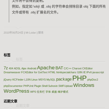
文件将不会得到复制。
例如，指定如 \obj\ 或 .obj 的字符串会排除目录 obj 下面的所有
文件或带有 .obj 扩展名的文件。
2010年06月24日
|
Mr.Lodar
|
脚本
标签
Apache
7z
BAT
404
ADSL
Ajax
Android
C/C++
Charset
CKEditor
Dreamweaver
FCKEditor
for
GetText
HTML
htmlspecialchars
I18N
IE
IPv6
javascript
PHP
package
jQuery
KCFinder
L10N
Linux
MSYS
MySQL
phpDoc2
Windows
phpDocumentor
PHPUnit
Plugin
Shell
Suhosin
SWFUpload
WordPress
WPS
任务栏
字体
桌面
维护模式
近期文章