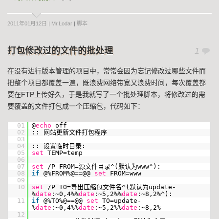
2011年01月12日
|
Mr.Lodar
|
脚本
打包修改过的文件的批处理
1
在没有进行版本管理的项目中，常常会因为忘记修改过哪些文件而
把整个项目都覆盖一遍，既浪费网络带宽又浪费时间，每次覆盖都
要在FTP上传好久，于是我就写了一个批处理脚本，将修改过的需
要覆盖的文件打包成一个压缩包，代码如下：
01
@
echo
off
02
:: 网站更新文件打包程序
03
04
:: 设置临时目录:
05
set
TEMP=temp
06
07
set
/P FROM=源文件目录^(默认为www^):
08
if
@%FROM%@==@@
set
FROM=www
09
10
set
/P TO=导出压缩包文件名^(默认为update-
%
date
:~0,4%%
date
:~5,2%%
date
:~8,2%^):
11
if
@%TO%@==@@
set
TO=update-
%
date
:~0,4%%
date
:~5,2%%
date
:~8,2%
12