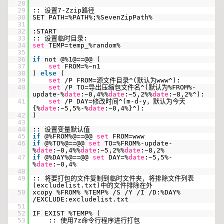
28
29
:: 设置7-Zzip路径
30
SET PATH=%PATH%;%SevenZipPath%
31
32
:START
33
:: 设置临时目录:
34
set
TEMP=temp_%random%
35
36
if
not @%1@==@@ (
37
set
FROM=%~n1
38
)
else
(
39
set
/P FROM=源文件目录^(默认为www^):
40
set
/P TO=导出压缩包文件名^(默认为%FROM%-
update-%
date
:~0,4%%
date
:~5,2%%
date
:~8,2%^):
41
set
/P DAY=修改时间^(m-d-y，默认为今天
{%
date
:~5,5%-%
date
:~0,4%}^):
42
)
43
44
:: 设置变量默认值
45
if
@%FROM%@==@@
set
FROM=www
46
if
@%TO%@==@@
set
TO=%FROM%-update-
%
date
:~0,4%%
date
:~5,2%%
date
:~8,2%
47
if
@%DAY%@==@@
set
DAY=%
date
:~5,5%-
%
date
:~0,4%
48
49
:: 将要打包的文件复制到临时文件夹，将排除文件列表
(excludelist.txt)中的文件排除在外
50
xcopy %FROM% %TEMP% /S /Y /I /D:%DAY%
/EXCLUDE:excludelist.txt
51
52
IF EXIST %TEMP% (
53
:: 使用7z命令行程序进行打包