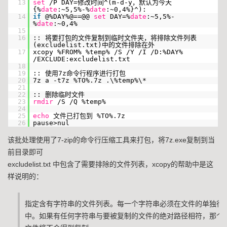
13
set
/P DAY=修改时间^(m-d-y，默认为今天
{%
date
:~5,5%-%
date
:~0,4%}^):
14
if
@%DAY%@==@@
set
DAY=%
date
:~5,5%-
%
date
:~0,4%
15
16
:: 将要打包的文件复制到临时文件夹，将排除文件列表
(excludelist.txt)中的文件排除在外
17
xcopy %FROM% %temp% /S /Y /I /D:%DAY%
/EXCLUDE:excludelist.txt
18
19
:: 使用7z命令行程序进行打包
20
7z a -t7z %TO%.7z .\%temp%\*
21
22
:: 删除临时文件
23
rmdir
/S /Q %temp%
24
25
echo
文件已打包到 %TO%.7z
26
pause>nul
该批处理使用了7-zip的命令行压缩工具来打包，将7z.exe复制到当
前目录即可
excludelist.txt 中包含了需要排除的文件列表，xcopy的帮助中是这
样说明的：
指定含有字符串的文件列表。每一个字符串必须在文件的单独行
中。如果有任何字符串与要被复制的文件的绝对路径相符，那个