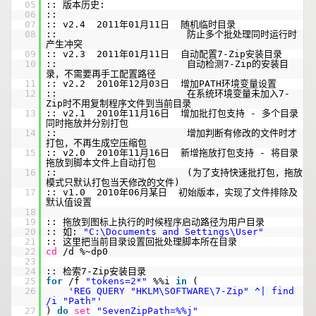
05
:: 版本历史:
06
::
07
:: v2.4 2011年01月11日 随机临时目录
08
:: 防止多个批处理同时运行时
产生冲突
09
:: v2.3 2011年01月11日 自动配置7-Zip安装目录
10
:: 自动检测7-Zip的安装目
录，不需要再手工配置路径
11
:: v2.2 2010年12月03日 增加PATH环境变量设置
12
:: 在系统环境变量未加入7-
Zip时不用复制程序文件到当前目录
13
:: v2.1 2010年11月16日 增加批打包支持 - 多个目录
同时拖放并分别打包
14
:: 增加判断有修改的文件时才
打包，不再生成空压缩包
15
:: v2.0 2010年11月16日 新增拖放打包支持 - 将目录
拖放到脚本文件上自动打包
16
:: (为了支持快速批打包，拖放
模式只默认打包当天修改的文件)
17
:: v1.0 2010年06月某日 初始版本，实现了文件排除及
默认值设置
18
19
:: 拖放到图标上执行的时候程序启动路径为用户目录
20
:: 如:
"C:\Documents and Settings\User"
21
:: 这里把当前目录设置回批处理脚本所在目录
22
cd
/d %~dp0
23
24
:: 检索7-Zip安装目录
25
for
/f
"tokens=2*"
%%i
in
(
26
'REG QUERY "HKLM\SOFTWARE\7-Zip" ^| find
/i "Path"'
27
)
do
set
"SevenZipPath=%%j"