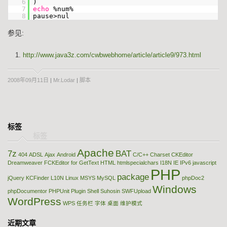
6
)
7
echo
%num%
8
pause>nul
参见:
http://www.java3z.com/cwbwebhome/article/article9/973.html
2008年09月11日
|
Mr.Lodar
|
脚本
标签
Apache
7z
BAT
404
ADSL
Ajax
Android
C/C++
Charset
CKEditor
Dreamweaver
FCKEditor
for
GetText
HTML
htmlspecialchars
I18N
IE
IPv6
javascript
PHP
package
jQuery
KCFinder
L10N
Linux
MSYS
MySQL
phpDoc2
Windows
phpDocumentor
PHPUnit
Plugin
Shell
Suhosin
SWFUpload
WordPress
WPS
任务栏
字体
桌面
维护模式
近期文章