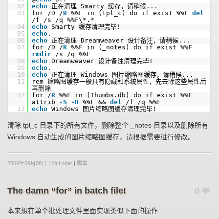
02
echo
正在清理 Smarty 缓存，请稍候...
03
for /D /
R
%%F in (tpl_c) do if exist %%F
del
/f /s /q %%F\*.*
04
echo
Smarty 缓存清理完毕!
05
echo
.
06
echo
正在清理 Dreamweaver 设计备注，请稍候...
07
for /D /
R
%%F in (_notes) do if exist %%F
rmdir
/s /q %%F
08
echo
Dreamweaver 设计备注清理完毕!
09
echo
.
10
echo
正在清理 Windows 图片缩略图缓存，请稍候...
11
rem 缩略图缓存一般具有隐藏和系统属性，先去除这些属性后
再删除
12
for /
R
%%F in (Thumbs.db) do if exist %%F
attrib
-S
-H
%%F &&
del
/f /q %%F
13
echo
Windows 图片缩略图缓存清理完毕!
清除 tpl_c 目录下的所有文件，删除整个 _notes 目录以及删除所有
Windows 自动生成的图片缩略图缓存，请根据需要进行修改。
2009年09月08日
|
Mr.Lodar
|
脚本
The damn “for” in batch file!
0
本来想在单个批处理文件里面实现类似下面的操作: