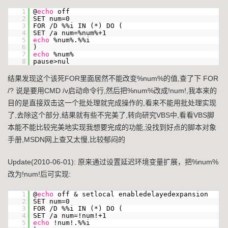
1
@
echo
off
2
SET num=0
3
FOR /D %%i IN (*) DO (
4
SET /a num=%num%+1
5
echo
%num%.%%i
6
)
7
echo
%num%
8
pause>nul
结果发现这个该死FOR里面居然不能改变%num%的值,查了下 FOR
/? 说是要用CMD /v启动命令行,然后把%num%改成!num!,我本来的
目的是直接双击这一个批处理就完成操作的,看来不能用批处理实现
了,去除这个部分,结果就有些不完美了,转向研究VBS中,看看VBS脚
本能不能比较完美地实现我想要完成的功能,没找到好点的脚本对象
手册,MSDN网上查又太慢,比较郁闷的
Update(2010-06-01): 原来通过设置延迟环境变量扩展，把%num%
改为!num!后可实现:
1
@
echo
off & setlocal enabledelayedexpansion
2
SET num=0
3
FOR /D %%i IN (*) DO (
4
SET /a num=!num!+1
5
echo
!num!.%%i