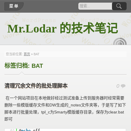
菜单
Mr.Lodar 的技术笔记
RSS
您当前位置:
首页
»
BAT
标签归档:
BAT
清理冗余文件的批处理脚本
0
在一个网站项目在本地做好经过测试准备上传到服务器时经常需要
删除一些模版缓存文件和DW生成的_notes文件夹等，于是写了如下
脚本进行批量处理，tpl_c为Smarty模版缓存目录，保存为clear.bat
即可
01
@
echo
off