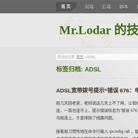
首页
前端
后端
脚本
Mr.Lodar 
您当前位置:
首页
»
ADSL
标签归档:
ADSL
ADSL宽带拨号提示“错误 676
前几天回老家，老妈说这几天上不了网，让我给
连，一直也连不上，提示错误信息为“错误 6
马就连上，于是排除了线路问题。
接着就习惯性地在命令行输入 ipconfig /all 