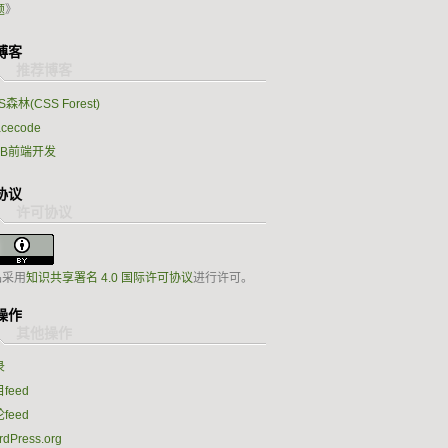
题
》
博客
S森林(CSS Forest)
acecode
EB前端开发
协议
品采用
知识共享署名 4.0 国际许可协议
进行许可。
操作
录
feed
feed
dPress.org