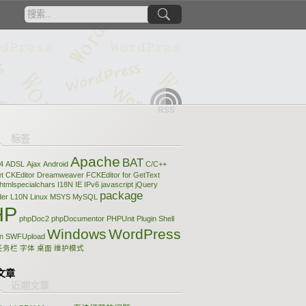
RSS
Apache
BAT
4
ADSL
Ajax
Android
C/C++
t
CKEditor
Dreamweaver
FCKEditor
for
GetText
htmlspecialchars
I18N
IE
IPv6
javascript
jQuery
package
der
L10N
Linux
MSYS
MySQL
HP
phpDoc2
phpDocumentor
PHPUnit
Plugin
Shell
Windows
WordPress
n
SWFUpload
任务栏
字体
桌面
维护模式
文章