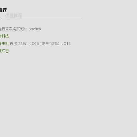
推荐
里云首次购买9折：xxz9c6
创科技
薛主机
首次-25%：LO25 | 终生-15%：LO15
枝红杏