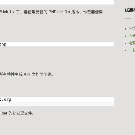
优惠
nit 1.x 了，要使用最新的 PHPUnit 3.x 版本，你需要使用
阿
恒
老
php
一
版本的所有特性生成 API 文档而创建。
c.org
r
.bat 的批处理文件。