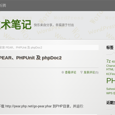
折腾
的技术笔记
快乐来自分享，幸福源于付出
标签
 安装 PEAR、PHPUnit 及 phpDoc2
PEAR、PHPUnit 及 phpDoc2
7z
40
Charse
HTML
⊕
查看评论
∇
发表评论
(5)
KCFin
P
Suhosi
WPS
近期
ttp://pear.php.net/go-pear.phar 到PHP目录，并运行: