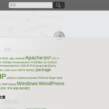
RSS
Apache
BAT
4
ADSL
Ajax
Android
C/C++
t
CKEditor
Dreamweaver
FCKEditor
for
GetText
htmlspecialchars
I18N
IE
IPv6
javascript
jQuery
package
der
L10N
Linux
MSYS
MySQL
HP
phpDoc2
phpDocumentor
PHPUnit
Plugin
Shell
Windows
WordPress
n
SWFUpload
任务栏
字体
桌面
维护模式
文章