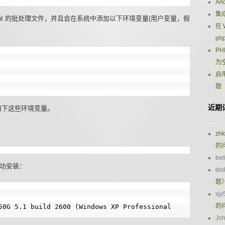
An
集成
.bat 的批处理文件，并且会在系统中添加以下环境变量(用户变量，假
在 
ph
PH
为
启用
题
近期
用下这些环境变量。
zh
的
bel
成功安装：
bio
题
xjy
的
50G 5.1 build 2600 (Windows XP Professional
Jo