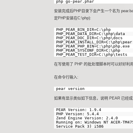
php go-pear.phar
安装完成后PHP目录下会产生一个名为 pear
定PHP安装在C:\php):
PHP_PEAR_BIN_DIR=C:\php
PHP_PEAR_DATA_DIR=C:\php\data
PHP_PEAR_DOC_DIR=C:\php\docs
PHP_PEAR_INSTALL_DIR=C:\php\pear
PHP_PEAR_PHP_BIN=C:\php\php.exe
PHP_PEAR_SYSCONF_DIR=C:\php
PHP_PEAR_TEST_DIR=C:\php\tests
在写使用了 PHP 的批处理脚本时可以好好利
在命令行输入:
pear version
如果有显示类似如下信息，说明 PEAR 已经
PEAR Version: 1.9.4
PHP Version: 5.4.4
Zend Engine Version: 2.4.0
Running on: Windows NT ACER-TM47
Service Pack 3) i586