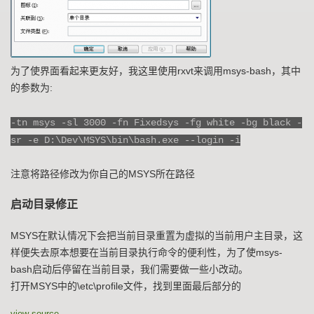
为了使界面看起来更友好，我这里使用rxvt来调用msys-bash，其中
的参数为:
-tn msys -sl 3000 -fn Fixedsys -fg white -bg black -
sr -e D:\Dev\MSYS\bin\bash.exe --login -i
注意将路径修改为你自己的MSYS所在路径
启动目录修正
MSYS在默认情况下会把当前目录重置为虚拟的当前用户主目录，这
样便失去原本想要在当前目录执行命令的便利性，为了使msys-
bash启动后停留在当前目录，我们需要做一些小改动。
打开MSYS中的\etc\profile文件，找到里面最后部分的
view source