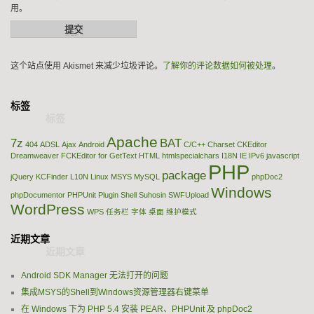
用。
这个站点使用 Akismet 来减少垃圾评论。
了解你的评论数据如何被处理
。
标签
Apache
7z
BAT
404
ADSL
Ajax
Android
C/C++
Charset
CKEditor
Dreamweaver
FCKEditor
for
GetText
HTML
htmlspecialchars
I18N
IE
IPv6
javascript
PHP
package
jQuery
KCFinder
L10N
Linux
MSYS
MySQL
phpDoc2
Windows
phpDocumentor
PHPUnit
Plugin
Shell
Suhosin
SWFUpload
WordPress
WPS
任务栏
字体
桌面
维护模式
近期文章
Android SDK Manager 无法打开的问题
集成MSYS的Shell到Windows资源管理器右键菜单
在 Windows 下为 PHP 5.4 安装 PEAR、PHPUnit 及 phpDoc2