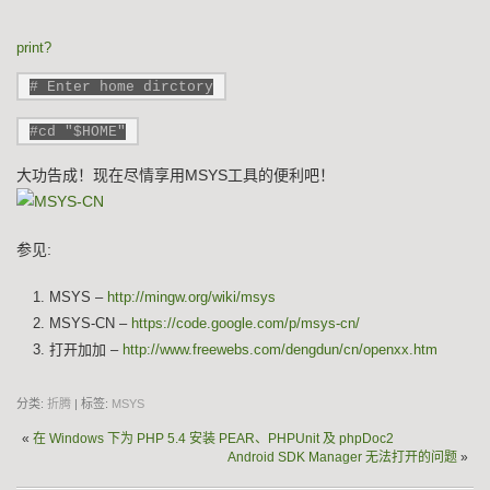
print
?
# Enter home dirctory
#cd "$HOME"
大功告成！现在尽情享用MSYS工具的便利吧！
参见:
MSYS –
http://mingw.org/wiki/msys
MSYS-CN –
https://code.google.com/p/msys-cn/
打开加加 –
http://www.freewebs.com/dengdun/cn/openxx.htm
分类:
折腾
| 标签:
MSYS
«
在 Windows 下为 PHP 5.4 安装 PEAR、PHPUnit 及 phpDoc2
Android SDK Manager 无法打开的问题
»